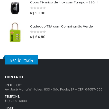
Copo Térmico de Inox com Tampa - 320ml
0
out of 5
R$
99,00
Cadeado TSA com Combinação Verde
0
out of 5
R$
64,90
Get in touch
CONTATO
ENDEREÇO:
Av. José Maria Whitaker, 833 - São Paulo/SP - CEP: 04057-000
TELEFONE:
(11) 2319-6888
EMAIL: