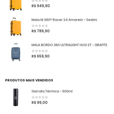
0
out of 5
R$
949,90
Mala M 360° Racer 24 Amarelo - Sestini
0
out of 5
R$
789,90
MALA BORDO 360 ULTRALIGHT HUG 2T - GRAFITE
0
out of 5
R$
659,90
PRODUTOS MAIS VENDIDOS
Garrafa Térmica - 500ml
0
out of 5
R$
99,00