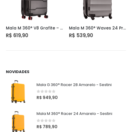
Mala M 360° V8 Grafite – Sestini
Mala M 360° Waves 24 Prata – Sestini
R$
619,90
R$
539,90
NOVIDADES
Mala G 360° Racer 28 Amarelo - Sestini
0
out of 5
R$
949,90
Mala M 360° Racer 24 Amarelo - Sestini
0
out of 5
R$
789,90