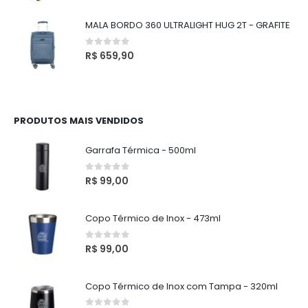
MALA BORDO 360 ULTRALIGHT HUG 2T - GRAFITE
0
out of 5
R$
659,90
PRODUTOS MAIS VENDIDOS
Garrafa Térmica - 500ml
0
out of 5
R$
99,00
Copo Térmico de Inox - 473ml
0
out of 5
R$
99,00
Copo Térmico de Inox com Tampa - 320ml