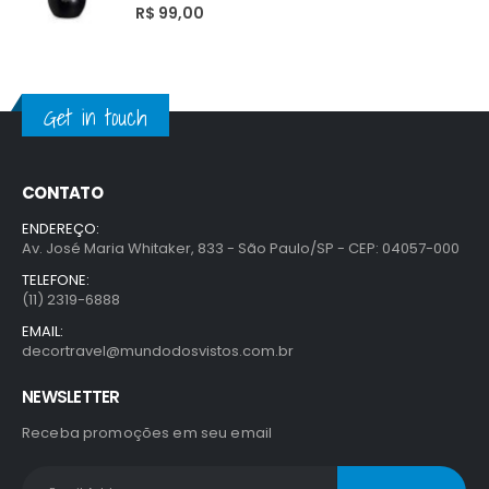
0
out of 5
R$
99,00
Get in touch
CONTATO
ENDEREÇO:
Av. José Maria Whitaker, 833 - São Paulo/SP - CEP: 04057-000
TELEFONE:
(11) 2319-6888
EMAIL:
decortravel@mundodosvistos.com.br
NEWSLETTER
Receba promoções em seu email