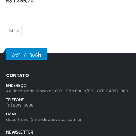
R$
1.399,70
Get in touch
CONTATO
ENDEREÇO:
Av. José Maria Whitaker, 833 - São Paulo/SP - CEP: 04057-000
TELEFONE:
(11) 2319-6888
EMAIL:
decortravel@mundodosvistos.com.br
NEWSLETTER