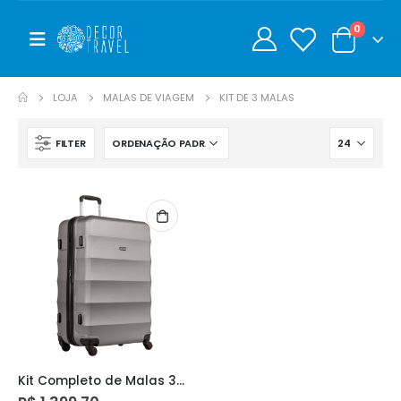
0
0
LOJA
MALAS DE VIAGEM
KIT DE 3 MALAS
FILTER
Kit Completo de Malas 360° Waves – P, M e G (Cor Prata) – Sestini