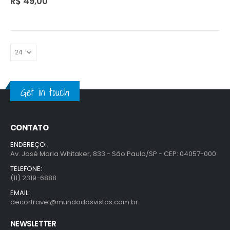
R$
49,00
Get in touch
CONTATO
ENDEREÇO:
Av. José Maria Whitaker, 833 - São Paulo/SP - CEP: 04057-000
TELEFONE:
(11) 2319-6888
EMAIL:
decortravel@mundodosvistos.com.br
NEWSLETTER