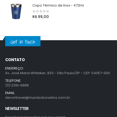
Copo Térmico de Inox - 473ml
0
out of 5
R$
99,00
Get in touch
CONTATO
ENDEREÇO:
Av. José Maria Whitaker, 833 - São Paulo/SP - CEP: 04057-000
TELEFONE:
(11) 2319-6888
EMAIL:
decortravel@mundodosvistos.com.br
NEWSLETTER