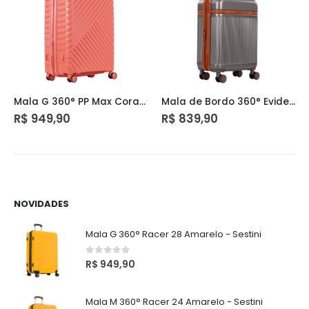
Mala G 360° PP Max Coral – Sestini
Mala de Bordo 360° Evidence 1T Grafite – Sestini
R$
949,90
R$
839,90
NOVIDADES
Mala G 360° Racer 28 Amarelo - Sestini
0
out of 5
R$
949,90
Mala M 360° Racer 24 Amarelo - Sestini