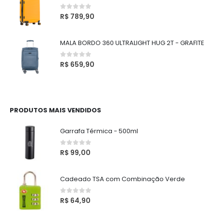
0
out of 5
R$
789,90
MALA BORDO 360 ULTRALIGHT HUG 2T - GRAFITE
0
out of 5
R$
659,90
PRODUTOS MAIS VENDIDOS
Garrafa Térmica - 500ml
0
out of 5
R$
99,00
Cadeado TSA com Combinação Verde
0
out of 5
R$
64,90