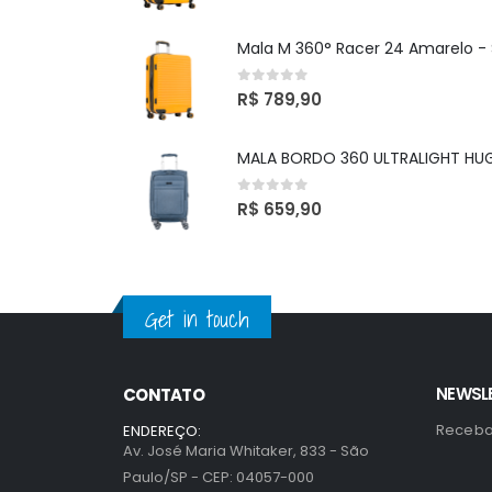
0
out of 5
R$
789,90
0
out of 5
R$
659,90
Get in touch
NEWSL
CONTATO
Receba
ENDEREÇO:
Av. José Maria Whitaker, 833 - São
Paulo/SP - CEP: 04057-000