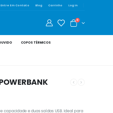
Entre Em Contato
Blog
Carrinho
Log In
0
0
 OUVIDO
COPOS TÉRMICOS
il POWERBANK
apacidade e duas saídas USB. Ideal para