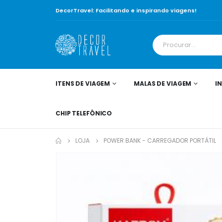
DecorTravel: Facilitando e inspirando viagens!
ITENS DE VIAGEM
MALAS DE VIAGEM
I
CHIP TELEFÔNICO
LOJA
POWER BANK - CARREGADOR PORTÁTIL