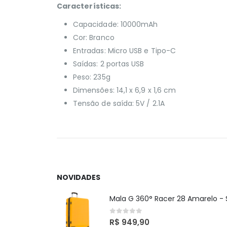
Características:
Capacidade: 10000mAh
Cor: Branco
Entradas: Micro USB e Tipo-C
Saídas: 2 portas USB
Peso: 235g
Dimensões: 14,1 x 6,9 x 1,6 cm
Tensão de saída: 5V / 2.1A
NOVIDADES
0
out of 5
R$
949,90