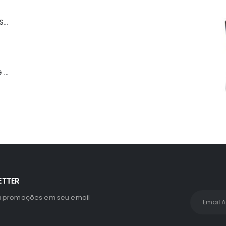
Mala M 360° Racer 24 Amarelo - Sestini
MALA BORDO 360 ULTRALIGHT HUG 2T - GRAFITE
ETTER
 promoções em seu email