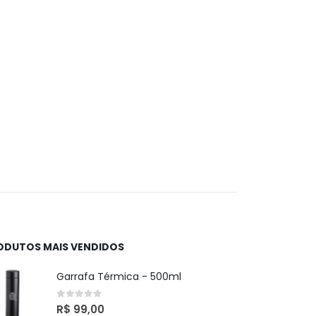
ODUTOS MAIS VENDIDOS
Garrafa Térmica - 500ml
0
out of 5
R$
99,00