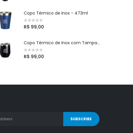
Copo Térmico de Inox - 473ml
0
out of 5
R$
99,00
Copo Térmico de Inox com Tampa - 320ml
0
out of 5
R$
99,00