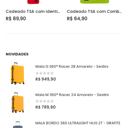
Cadeado TSA com Identificador e Cabo de Aço Vermelho
Cadeado TSA com Combinação Verde
R$
89,90
R$
64,90
NOVIDADES
Mala G 360° Racer 28 Amarelo - Sestini
0
out of 5
R$
949,90
Mala M 360° Racer 24 Amarelo - Sestini
0
out of 5
R$
789,90
MALA BORDO 360 ULTRALIGHT HUG 2T - GRAFITE