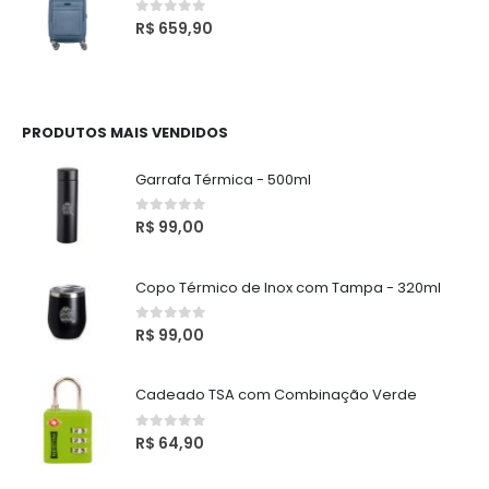
0
out of 5
R$
659,90
PRODUTOS MAIS VENDIDOS
Garrafa Térmica - 500ml
0
out of 5
R$
99,00
Copo Térmico de Inox com Tampa - 320ml
0
out of 5
R$
99,00
Cadeado TSA com Combinação Verde
0
out of 5
R$
64,90