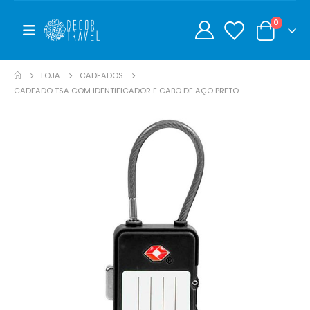
0
0
LOJA
CADEADOS
CADEADO TSA COM IDENTIFICADOR E CABO DE AÇO PRETO