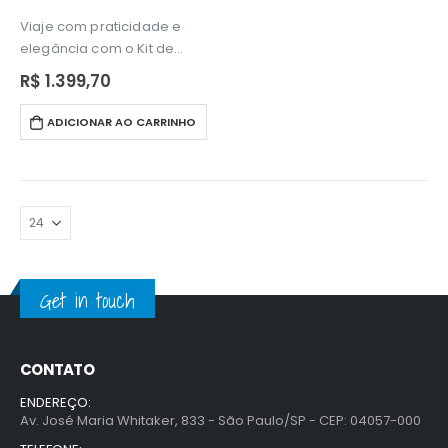
Viaje com praticidade e
elegância com o Kit de
Malas 360° Waves, que inclui
R$
1.399,70
três tamanhos (P, M e G)
ideais para todas as
ADICIONAR AO CARRINHO
ocasiões. Fabricadas em
ABS rígido, as…
Get in touch
CONTATO
ENDEREÇO:
Av. José Maria Whitaker, 833 - São Paulo/SP - CEP: 04057-000