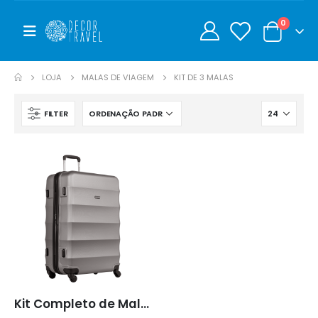
0
0
LOJA
MALAS DE VIAGEM
KIT DE 3 MALAS
FILTER
Kit Completo de Malas 360° Waves – P, M e G (Cor Prata) – Sestini